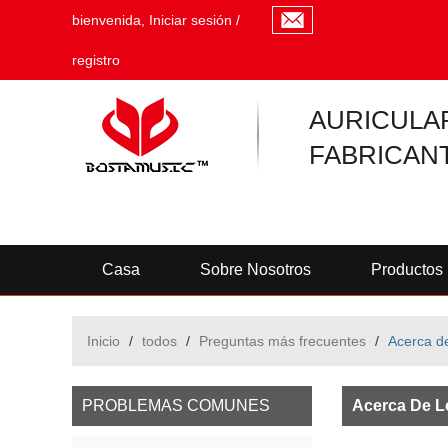
bienvenida,
Iniciar sesión
/
registro
AURICULA
FABRICAN
Casa
Sobre Nosotros
Productos
Inicio
/
todos
/
Preguntas más frecuentes
/
Acerca de
PROBLEMAS COMUNES
Acerca De L