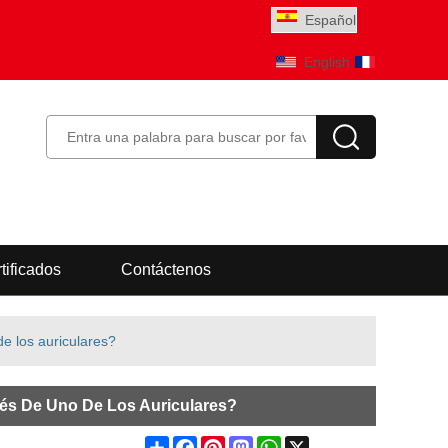
Español
English
Français
tificados
Contáctenos
e los auriculares?
és De Uno De Los Auriculares?
Share
Facebook
Pinterest
Mastodon
WhatsApp
X