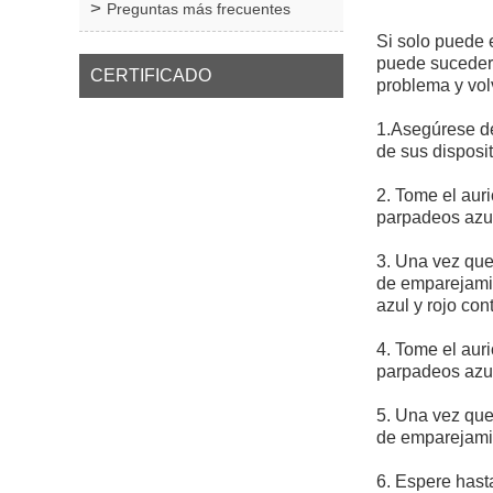
Preguntas más frecuentes
Si solo puede 
puede suceder 
CERTIFICADO
problema y vol
1.Asegúrese 
de sus disposit
2. Tome el aur
parpadeos azu
3. Una vez que
de emparejamie
azul y rojo co
4. Tome el aur
parpadeos azu
5. Una vez que
de emparejamie
6. Espere hast