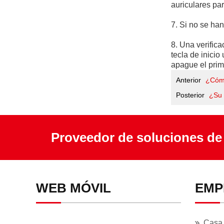
auriculares pa
7. Si no se ha
8. Una verific
tecla de inici
apague el prim
Anterior
¿Cómo
Posterior
¿Su 
Proveedor de soluciones de
WEB MÓVIL
EMP
Casa