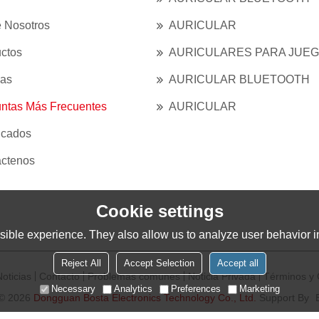
 Nosotros
AURICULAR
ctos
AURICULARES PARA JUE
ias
AURICULAR BLUETOOTH
ntas Más Frecuentes
AURICULAR
ficados
ctenos
Cookie settings
ible experience. They also allow us to analyze user behavior in
Reject All
Accept Selection
Accept all
oticias
Contacto
Problemas comunes
Noticia Privada
Términos y 
Necessary
Analytics
Preferences
Marketing
 © 2026
Dongguan Bosta Electronics Technology Co., Ltd.
Support By