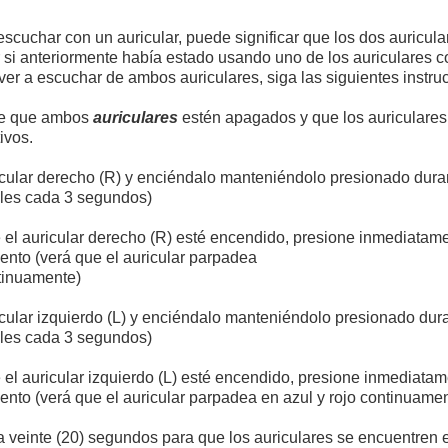
escuchar con un auricular, puede significar que los dos auricul
si anteriormente había estado usando uno de los auriculares c
ver a escuchar de ambos auriculares, siga las siguientes instru
de que ambos
auriculares
estén apagados y que los auriculares
ivos.
icular derecho (R) y enciéndalo manteniéndolo presionado dur
les cada 3 segundos)
 el auricular derecho (R) esté encendido, presione inmediatamen
nto (verá que el auricular parpadea
ntinuamente)
icular izquierdo (L) y enciéndalo manteniéndolo presionado d
les cada 3 segundos)
 el auricular izquierdo (L) esté encendido, presione inmediatame
nto (verá que el auricular parpadea en azul y rojo continuame
a veinte (20) segundos para que los auriculares se encuentren e