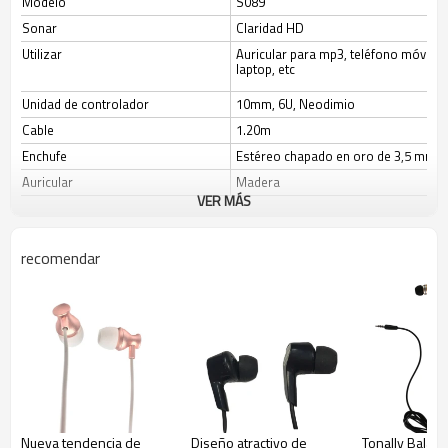
Modelo
S089
Sonar
Claridad HD
Utilizar
Auricular para mp3, teléfono móvil,
laptop, etc
Unidad de controlador
10mm, 6U, Neodimio
Cable
1.20m
Enchufe
Estéreo chapado en oro de 3,5 mm.
Auricular
Madera
VER MÁS
Color
Color de madera natural
Normas ambientales
CE, RoHS (Alcance, CPSIA, CA65 es
recomendar
opcional)
Característica de producto
Sonido HD de alta fidelidad y componentes acústicos de
vanguardia que producen una calidad de sonido increíble
con bajos profundos y agudos cristalinos.
Nueva tendencia de
Diseño atractivo de
Tonally Balan