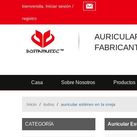
bienvenida,
Iniciar sesión
/
registro
AURICULA
FABRICAN
Casa
Sobre Nosotros
Productos
Inicio
/
todos
/
auricular estéreo en la oreja
CATEGORÍA
Auricular Es