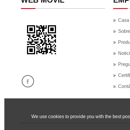
WEB MÓVIL
EMP
Casa
Sobre
Produ
Notic
Pregu
Certi
Contá
We use cookies to provide you with the best poss