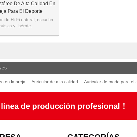
stéreo De Alta Calidad En
eja Para El Deporte
nido Hi-Fi natural, escucha
úsica y libérate.
ves
eo en la oreja
Auricular de alta calidad
Auricular de moda para el 
 línea de producción profesional！