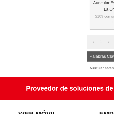
Auricular E
La Or
S109 con so
m
1
Palabras Cla
Auricular estér
Proveedor de soluciones de