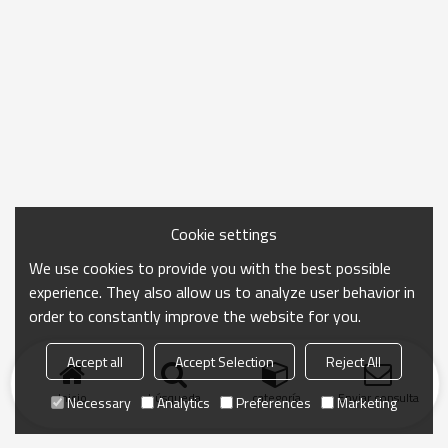
Cookie settings
We use cookies to provide you with the best possible
experience. They also allow us to analyze user behavior in
order to constantly improve the website for you.
Accept all
Accept Selection
Reject All
Inicio
búsqueda
categoría
Enviar consulta
Necessary
Analytics
Preferences
Marketing