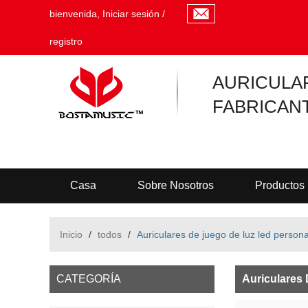
bienvenida,
Iniciar sesión
/
registro
AURICULA
FABRICAN
Casa
Sobre Nosotros
Productos
Inicio
/
todos
/
Auriculares de juego de luz led perso
CATEGORÍA
Auriculares