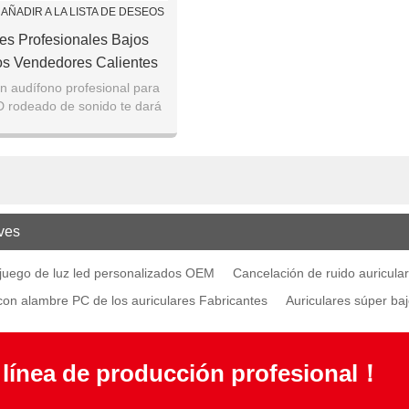
AÑADIR A LA LISTA DE DESEOS
res Profesionales Bajos
s Vendedores Calientes
geros Personalizados Del
 audífono profesional para
D rodeado de sonido te dará
Juego
ncia inmersiva en el juego.
ves
 juego de luz led personalizados OEM
Cancelación de ruido auricula
con alambre PC de los auriculares Fabricantes
Auriculares súper ba
 línea de producción profesional！