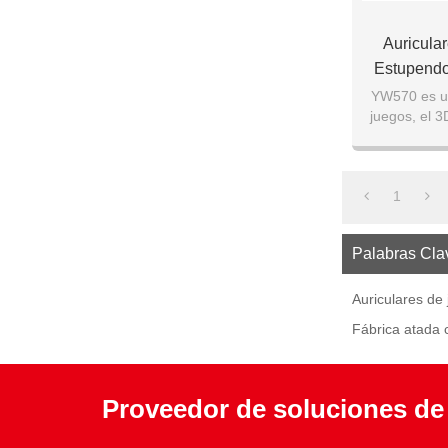
Auricula
Estupendo
Llevados Li
YW570 es un
juegos, el 3
una experie
1
Palabras Cla
Auriculares de
Fábrica atada 
Proveedor de soluciones de