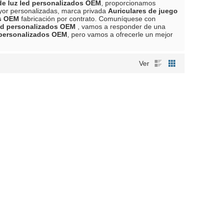
de luz led personalizados OEM
, proporcionamos
yor personalizadas, marca privada
Auriculares de juego
os OEM
fabricación por contrato. Comuníquese con
led personalizados OEM
, vamos a responder de una
d personalizados OEM
, pero vamos a ofrecerle un mejor
Ver